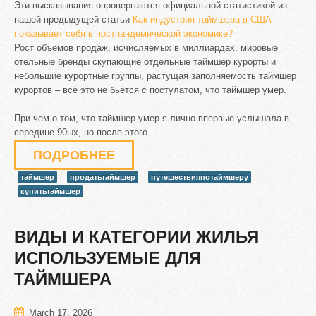
Эти высказывания опровергаются официальной статистикой из
нашей предыдущей статьи
Как индустрия таймшера в США
показывает себя в постпандемической экономике?
Рост объемов продаж, исчисляемых в миллиардах, мировые
отельные бренды скупающие отдельные таймшер курорты и
небольшие курортные группы, растущая заполняемость таймшер
курортов – всё это не бьётся с постулатом, что таймшер умер.
При чем о том, что таймшер умер я лично впервые услышала в
середине 90ых, но после этого
ПОДРОБНЕЕ
таймшер
продатьтаймшер
путешествияпотаймшеру
купитьтаймшер
ВИДЫ
И
КАТЕГОРИИ
ЖИЛЬЯ
ИСПОЛЬЗУЕМЫЕ
ДЛЯ
ТАЙМШЕРА
March 17, 2026