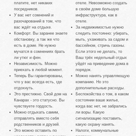
платите, нет никаких
отеле. Невозможно создать
посредников.
в своём доме большую
У вас нет сомнений и
инфраструктура, как в
разочарований в том, что
отеле.
вас ждёт на отдыхе.
За недвижимостью нужно
Комфорт. Вы заранее знаете
следить постоянно: убирать,
обстановку, а так же что
мыть, ухаживать за садом и
есть в доме. Не нужно
бассейном, стричь газоны.
мучатся в сомнениях брать
Если этого не делать, то
ли утюг и фен.
Ваш трёх недельный отдых
Независимость. Можно
уйдёт на приведение дома в
приехать в любой момент.
порядок.
Теперь Вы гарантированы,
Можно нанять управляющую
что у вас всегда есть, где
компанию. Но это
отдохнуть.
дополнительные расходы.
Это престижно. Свой дом на
Беспокойства о том, в каком
Канарах - это статусно. Вы
состоянии ваше жилье,
чувствуете гордость.
когда вас нет, не забрались
Можно отдыхать самим,
ли воры. Какую
отправлять вместо себя
сигнализацию поставить,
родственников и друзей.
какую охрану нанять.
Это можно оставить по
Налоги, коммунальные