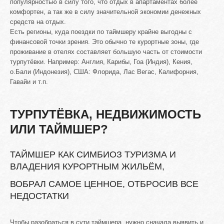
популярностью в силу того, что отдых в апартаментах более
комфортен, а так же в силу значительной экономии денежных
средств на отдых.
Есть регионы, куда поездки по таймшеру крайне выгодны с
финансовой точки зрения. Это обычно те курортные зоны, где
проживание в отелях составляет большую часть от стоимости
турпутёвки. Например: Англия, Карибы, Гоа (Индия), Кения,
о.Бали (Индонезия), США: Флорида, Лас Вегас, Калифорния,
Гавайи и т.п.
ТУРПУТЁВКА, НЕДВИЖИМОСТЬ
ИЛИ ТАЙМШЕР?
ТАЙМШЕР КАК СИМБИОЗ ТУРИЗМА И
ВЛАДЕНИЯ КУРОРТНЫМ ЖИЛЬЁМ,
ВОБРАЛ САМОЕ ЦЕННОЕ, ОТБРОСИВ ВСЕ
НЕДОСТАТКИ
Чтобы разобраться в сути таймшера, нужно сначала выявить и