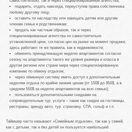
самостоятельно, так и через специализированные агентства;
подарить, отдать навсегда, переуступив права собственника
любому другому лицу;
оставить по наследству или завещать детям или другим
членам семьи и родственникам;
продать как частным образом, так и через
специализированные агентства по самостоятельно
установленной цене, согласно цен на рынке на момент продажи;
здесь работают те же правила, как в недвижимости;
обменять принадлежащую неделю апартаментов согласно
сезону на апартаменты такого же уровня размера и класса в
другом регионе или стране мира через специализированную
компанию по обмену отдыхом;
через обменную систему иметь доступ к дополнительным
неделям отдыха по крайне низким ценам (от 150$ до 950$, а в
среднем 550$ за неделю апартаментов на всю семью);
пользоваться дополнительными скидками на
сопроводительные тур. услуги – такие как скидки на гостиницы,
рестораны, аренду авто, тур. страховку, СПА, гольф и т.п.
Таймшер часто называют «Семейным отдыхом», так как у семей,
как с детьми, так и без детей он пользуется наибольшей