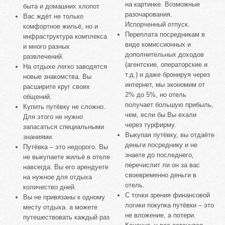
на картинке. Возможные
быта и домашних хлопот
разочарования.
Вас ждёт не только
Испорченный отпуск.
комфортное жильё, но и
Переплата посредникам в
инфраструктура комплекса
виде комиссионных и
и много разных
дополнительных доходов
развлечений.
(агентские, операторские и
На отдыхе легко заводятся
т.д.) и даже бронируя через
новые знакомства. Вы
интернет, мы экономим от
расширите круг своих
2% до 5%, но отель
общений.
получает большую прибыль,
Купить путёвку не сложно.
чем, если бы Вы ехали
Для этого не нужно
через турфирму.
запасаться специальными
Выкупая путёвку, вы отдаёте
знаниями.
деньги посреднику и не
Путёвка – это недорого. Вы
знаете до последнего,
не выкупаете жильё в отеле
перечислит ли он за вас
навсегда. Вы его арендуете
своевременно деньги в
на нужное для отдыха
отель.
количество дней.
С точки зрения финансовой
Вы не привязаны к одному
логики покупка путёвки – это
месту отдыха. а можете
не вложение, а потери.
путешествовать каждый раз