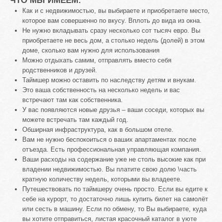
ЧТО МЫ ИМЕЕМ:
Как и с недвижимостью, вы выбираете и приобретаете место,
которое вам совершенно по вкусу. Вплоть до вида из окна.
Не нужно вкладывать сразу несколько сот тысяч евро. Вы
приобретаете не весь дом, а столько недель (долей) в этом
доме, сколько вам нужно для использования
Можно отдыхать самим, отправлять вместо себя
родственников и друзей.
Таймшер можно оставить по наследству детям и внукам.
Это ваша собственность на несколько недель и вас
встречают там как собственника.
У вас появляются новые друзья – ваши соседи, которых вы
можете встречать там каждый год.
Обширная инфраструктура, как в большом отеле.
Вам не нужно беспокоиться о ваших апартаментах после
отъезда. Есть профессиональная управляющая компания.
Ваши расходы на содержание уже не столь высокие как при
владении недвижимостью. Вы платите свою долю \часть
кратную количеству недель, которыми вы владеете.
Путешествовать по таймшеру очень просто. Если вы едите к
себе на курорт, то достаточно лишь купить билет на самолёт
или сесть в машину. Если по обмену, то Вы выбираете, куда
вы хотите отправиться, листая красочный каталог в уюте