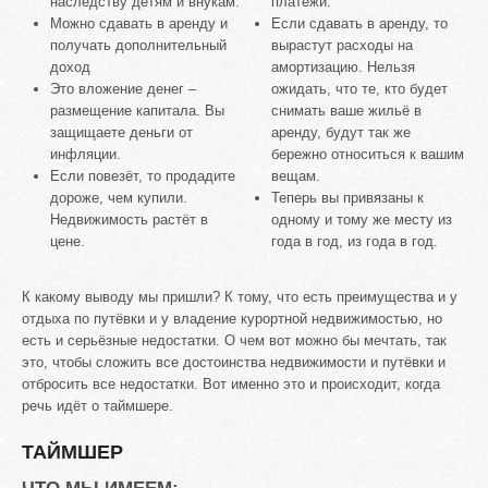
наследству детям и внукам.
платежи.
Можно сдавать в аренду и
Если сдавать в аренду, то
получать дополнительный
вырастут расходы на
доход
амортизацию. Нельзя
Это вложение денег –
ожидать, что те, кто будет
размещение капитала. Вы
снимать ваше жильё в
защищаете деньги от
аренду, будут так же
инфляции.
бережно относиться к вашим
Если повезёт, то продадите
вещам.
дороже, чем купили.
Теперь вы привязаны к
Недвижимость растёт в
одному и тому же месту из
цене.
года в год, из года в год.
К какому выводу мы пришли? К тому, что есть преимущества и у
отдыха по путёвки и у владение курортной недвижимостью, но
есть и серьёзные недостатки. О чем вот можно бы мечтать, так
это, чтобы сложить все достоинства недвижимости и путёвки и
отбросить все недостатки. Вот именно это и происходит, когда
речь идёт о таймшере.
ТАЙМШЕР