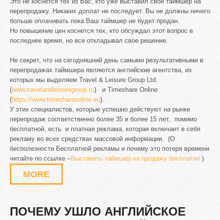
Это не коснется тех из Вас, кто уже выставил свой таймшер на
перепродажу. Никаких доплат не последует. Вы не должны ничего
больше оплачивать пока Ваш таймшер не будет продан.
Но повышение цен коснется тех, кто обсуждал этот вопрос в
последнее время, но все откладывал свое решение.
Не секрет, что на сегодняшний день самыми результативными в
перепродажах таймшера являются английские агентства, из
которых мы выделяем Travel & Leisure Group Ltd.
(
www.travelandleisuregroup.ru
) и Timeshare Online
(
https://www.timeshareonline.eu
).
У этих специалистов, которые успешно действуют на рынке
перепродаж соответственно более 35 и более 15 лет, помимо
бесплатной, есть и платная реклама, которая включает в себя
рекламу во всех средствах массовой информации. (О
бесполезности Бесплатной рекламы и почему это потеря времени
читайте по ссылке –
Выставить таймшер на продажу бесплатно
)
MORE
ПОЧЕМУ
УШЛО
АНГЛИЙСКОЕ