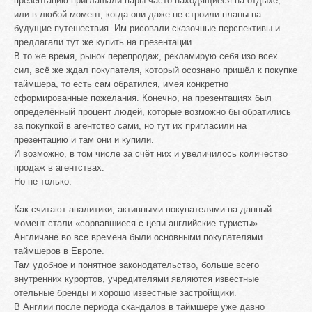
презентацию приглашали пары часто находящиеся на отдыхе,
или в любой момент, когда они даже не строили планы на
будущие путешествия. Им рисовали сказочные перспективы и
предлагали тут же купить на презентации.
В то же время, рынок перепродаж, рекламирую себя изо всех
сил, всё же ждал покупателя, который осознано пришёл к покупке
таймшера, то есть сам обратился, имея конкретно
сформированные пожелания. Конечно, на презентациях был
определённый процент людей, которые возможно бы обратились
за покупкой в агентство сами, но тут их пригласили на
презентацию и там они и купили.
И возможно, в том числе за счёт них и увеличилось количество
продаж в агентствах.
Но не только.
Как считают аналитики, активными покупателями на данный
момент стали «сорвавшиеся с цепи английские туристы».
Англичане во все времена были основными покупателями
таймшеров в Европе.
Там удобное и понятное законодательство, больше всего
внутренних курортов, учредителями являются известные
отельные бренды и хорошо известные застройщики.
В Англии после периода скандалов в таймшере уже давно