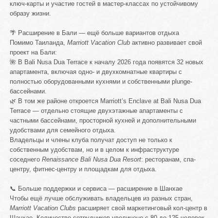
ключ-карты и участие гостей в мастер-классах по устойчивому
образу жизни.
🌴 Расширение в Бали — ещё больше вариантов отдыха
Помимо Таиланда,
Marriott Vacation Club
активно развивает свой
проект на Бали:
🌺 В Bali Nusa Dua Terrace к началу 2026 года появятся 32 новых
апартамента, включая одно- и двухкомнатные квартиры с
полностью оборудованными кухнями и собственными plunge-
бассейнами.
🌿 В том же районе откроется Marriott’s Enclave at Bali Nusa Dua
Terrace — отдельно стоящие двухэтажные апартаменты с
частными бассейнами, просторной кухней и дополнительными
удобствами для семейного отдыха.
Владельцы и члены клуба получат доступ не только к
собственным удобствам, но и в целом к инфраструктуре
соседнего
Renaissance Bali Nusa Dua Resort
: ресторанам, спа-
центру, фитнес-центру и площадкам для отдыха.
📞 Больше поддержки и сервиса — расширение в Шанхае
Чтобы ещё лучше обслуживать владельцев из разных стран,
Marriott Vacation Clubs
расширяет свой маркетинговый кол-центр в
Шанхае. Количество сотрудников увеличено с 80 до 125 человек