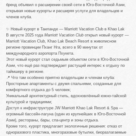
бренд объявил о расширении своей сети в Юго-Восточной Азии,
открывая новые курорты и расширяя услуги для владельцев и
членов клуба.
✨ Новый курорт в Таиланде — Marriott Vacation Club в Khao Lak
В августе 2025 года
Marriott Vacation Club
открыл новый курорт —
Marriott Vacation Club, Khao Lak Beach Resort в живописном
регионе провинции Пханг Нга, всего в 90 минутах от
международного аэропорта Пхукета.
Этот новый курорт стал седьмым объектом сети в Юго-Восточной
Азии, что ещё раз подтверждает растущий интерес к отдыху по
таймшеру в регионе.
📍 Что там особенно приятно владельцам и членам клуба:
Просторные апартаменты с двумя спальнями, созданные для
комфортного отдыха до 5 человек;
Уникальный архитектурный стиль, вдохновлённый южно-тайской
культурой и традициями;
Доступ к инфраструктуре JW Marriott Khao Lak Resort & Spa —
огромный бассейн-лагуна (один из крупнейших в Юго-Восточной
Азии), рестораны, бары, спа-центр и зоны отдыха.
Кроме того, курорт предлагает экологичные решения: отказ от
одноразового пластика, многоразовые бутылки, биоразлагаемые