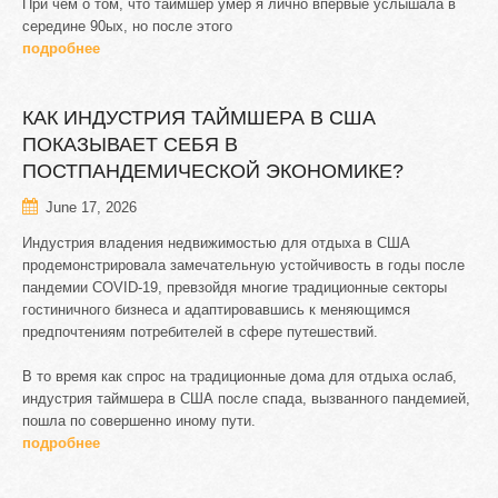
При чем о том, что таймшер умер я лично впервые услышала в
середине 90ых, но после этого
подробнее
КАК
ИНДУСТРИЯ
ТАЙМШЕРА
В
США
ПОКАЗЫВАЕТ
СЕБЯ
В
ПОСТПАНДЕМИЧЕСКОЙ
ЭКОНОМИКЕ?
June 17, 2026
Индустрия владения недвижимостью для отдыха в США
продемонстрировала замечательную устойчивость в годы после
пандемии COVID-19, превзойдя многие традиционные секторы
гостиничного бизнеса и адаптировавшись к меняющимся
предпочтениям потребителей в сфере путешествий.
В то время как спрос на традиционные дома для отдыха ослаб,
индустрия таймшера в США после спада, вызванного пандемией,
пошла по совершенно иному пути.
подробнее